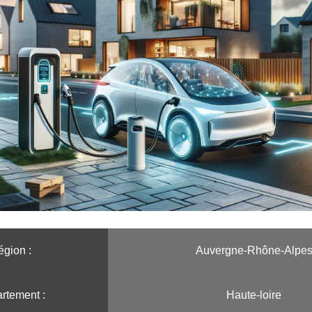
gion :️
Auvergne-Rhône-Alpe
rtement :
Haute-loire