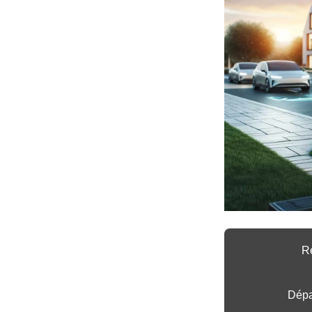
Ré
Dépa