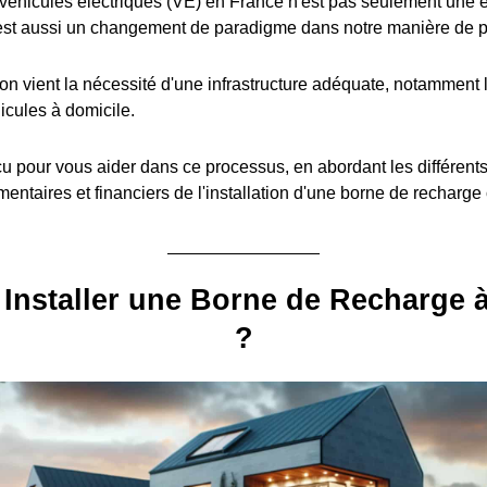
éhicules électriques (VE) en France n'est pas seulement une é
est aussi un changement de paradigme dans notre manière de pe
ion vient la nécessité d'une infrastructure adéquate, notamment l
icules à domicile.
u pour vous aider dans ce processus, en abordant les différent
entaires et financiers de l'installation d'une borne de recharge
Installer une Borne de Recharge 
?