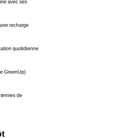
cune avec ses
'une recharge
ation quotidienne
ype GreenUp)
n termes de
ôt