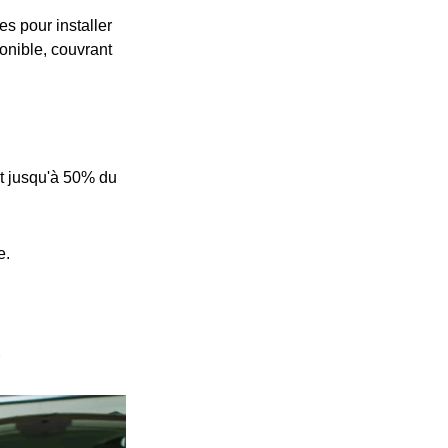
s pour installer
onible, couvrant
t jusqu'à 50% du
e.
e