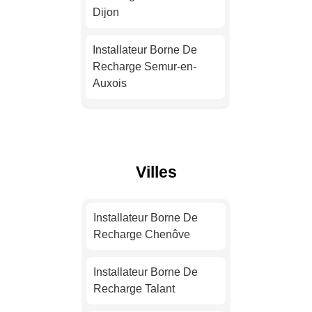
Installateur Borne De
Dijon
Recharge Nantes
Installateur Borne De
Installateur Borne De
Recharge Semur-en-
Recharge Strasbourg
Auxois
Installateur Borne De
Installateur Borne De
Recharge Montpellier
Recharge Is-sur-Tille
Villes
Installateur Borne De
Installateur Borne De
Recharge Bordeaux
Recharge Chevigny-
Saint-Sauveur
Installateur Borne De
Installateur Borne De
Recharge Chenôve
Recharge Lille
Installateur Borne De
Recharge Saint-
Installateur Borne De
Apollinaire
Installateur Borne De
Recharge Talant
Recharge Rennes