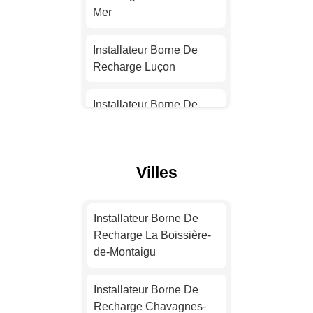
Installateur Borne De
Mer
Recharge Nantes
Installateur Borne De
Installateur Borne De
Recharge Luçon
Recharge Strasbourg
Installateur Borne De
Installateur Borne De
Recharge Mortagne-sur-
Recharge Montpellier
Sèvre
Villes
Installateur Borne De
Installateur Borne De
Recharge Bordeaux
Recharge Saint-Jean-de-
Monts
Installateur Borne De
Installateur Borne De
Recharge La Boissière-
Recharge Lille
Installateur Borne De
de-Montaigu
Recharge Le Poiré-sur-
Vie
Installateur Borne De
Installateur Borne De
Recharge Rennes
Recharge Chavagnes-