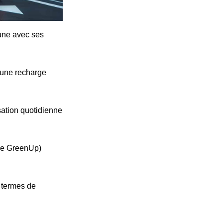
cune avec ses
'une recharge
ation quotidienne
ype GreenUp)
n termes de