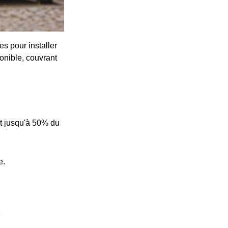
s pour installer
onible, couvrant
t jusqu'à 50% du
e.
e