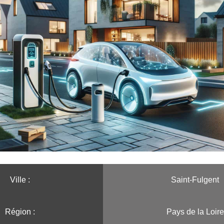
Ville :️
Saint-Fulgent
Région :️
Pays de la Loire