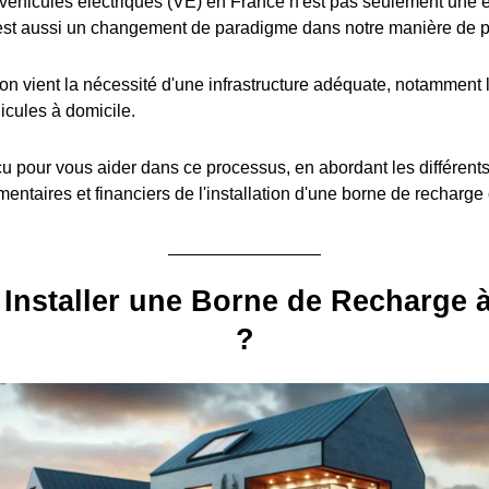
éhicules électriques (VE) en France n'est pas seulement une é
est aussi un changement de paradigme dans notre manière de pe
ion vient la nécessité d'une infrastructure adéquate, notamment l
icules à domicile.
u pour vous aider dans ce processus, en abordant les différent
entaires et financiers de l'installation d'une borne de recharge
Installer une Borne de Recharge 
?