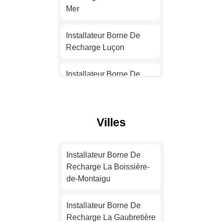
Installateur Borne De
Mer
Recharge Nantes
Installateur Borne De
Installateur Borne De
Recharge Luçon
Recharge Strasbourg
Installateur Borne De
Installateur Borne De
Recharge Mortagne-sur-
Recharge Montpellier
Sèvre
Villes
Installateur Borne De
Installateur Borne De
Recharge Bordeaux
Recharge Saint-Jean-de-
Monts
Installateur Borne De
Installateur Borne De
Recharge La Boissière-
Recharge Lille
Installateur Borne De
de-Montaigu
Recharge Le Poiré-sur-
Vie
Installateur Borne De
Installateur Borne De
Recharge Rennes
Recharge La Gaubretière