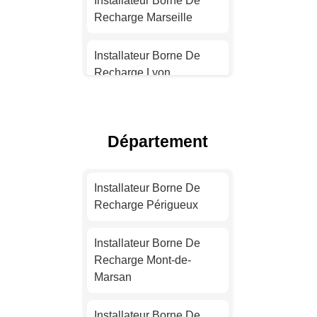
Installateur Borne De
Recharge Marseille
Installateur Borne De
Recharge Lyon
Installateur Borne De
Recharge Toulouse
Département
Installateur Borne De
Recharge Nice
Installateur Borne De
Recharge Périgueux
Installateur Borne De
Recharge Nantes
Installateur Borne De
Recharge Mont-de-
Installateur Borne De
Marsan
Recharge Strasbourg
Installateur Borne De