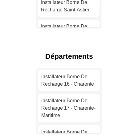
Installateur Borne De
Installateur Borne De
Recharge Saint-Astier
Recharge Strasbourg
Installateur Borne De
Installateur Borne De
Recharge Lalinde
Recharge Montpellier
Installateur Borne De
Départements
Installateur Borne De
Recharge Champcevinel
Recharge Bordeaux
Installateur Borne De
Installateur Borne De
Installateur Borne De
Recharge Neuvic
Recharge 16 - Charente
Recharge Lille
Installateur Borne De
Installateur Borne De
Installateur Borne De
Recharge Nontron
Recharge 17 - Charente-
Recharge Rennes
Maritime
Installateur Borne De
Installateur Borne De
Recharge Terrasson-
Installateur Borne De
Recharge Reims
Lavilledieu