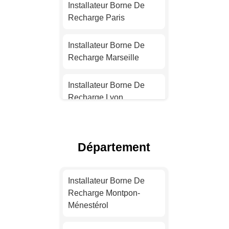
Installateur Borne De
Recharge Paris
Installateur Borne De
Recharge Marseille
Installateur Borne De
Recharge Lyon
Installateur Borne De
Recharge Toulouse
Département
Installateur Borne De
Recharge Nice
Installateur Borne De
Recharge Montpon-
Installateur Borne De
Ménestérol
Recharge Nantes