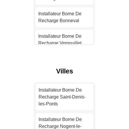
Installateur Borne De
Recharge Nantes
Installateur Borne De
Recharge Bonneval
Installateur Borne De
Recharge Strasbourg
Installateur Borne De
Recharge Vernouillet
Installateur Borne De
Recharge Montpellier
Installateur Borne De
Recharge Châteaudun
Villes
Installateur Borne De
Recharge Bordeaux
Installateur Borne De
Recharge Chartres
Installateur Borne De
Installateur Borne De
Recharge Saint-Denis-
Recharge Lille
Installateur Borne De
les-Ponts
Recharge Champhol
Installateur Borne De
Installateur Borne De
Recharge Rennes
Installateur Borne De
Recharge Nogent-le-