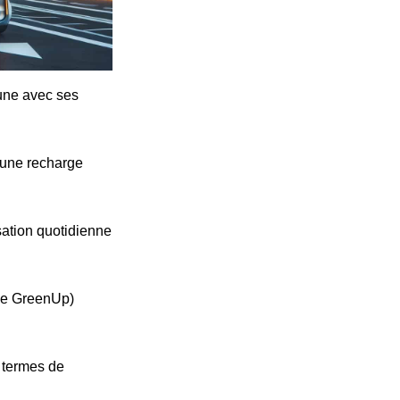
cune avec ses
'une recharge
ation quotidienne
ype GreenUp)
n termes de