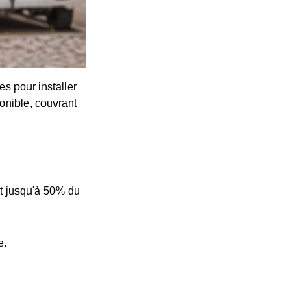
s pour installer
onible, couvrant
t jusqu'à 50% du
e.