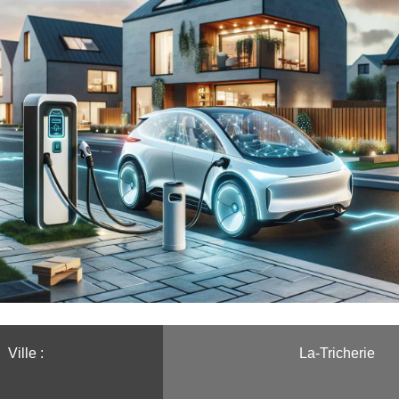
Ville :️
La-Tricherie