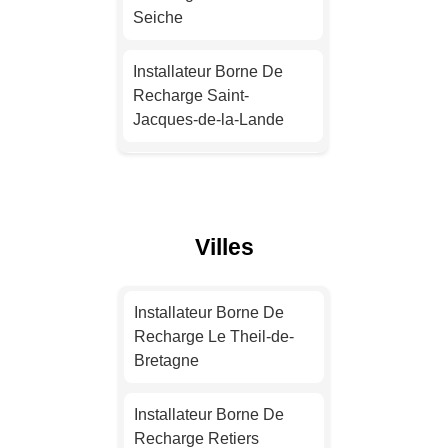
Installateur Borne De
Seiche
Recharge Nantes
Installateur Borne De
Installateur Borne De
Recharge Saint-
Recharge Strasbourg
Jacques-de-la-Lande
Installateur Borne De
Installateur Borne De
Recharge Montpellier
Recharge Cesson-
Sévigné
Villes
Installateur Borne De
Recharge Bordeaux
Installateur Borne De
Recharge Vitré
Installateur Borne De
Installateur Borne De
Recharge Le Theil-de-
Recharge Lille
Installateur Borne De
Bretagne
Recharge Chantepie
Installateur Borne De
Installateur Borne De
Recharge Rennes
Installateur Borne De
Recharge Retiers