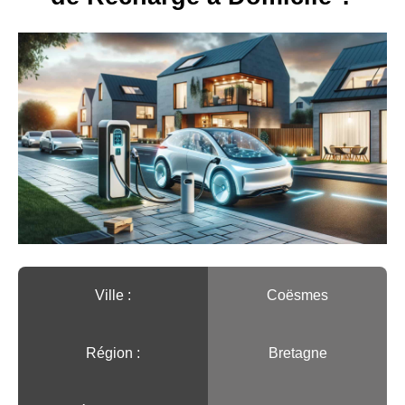
Ville :️
Coësmes
Région :️
Bretagne