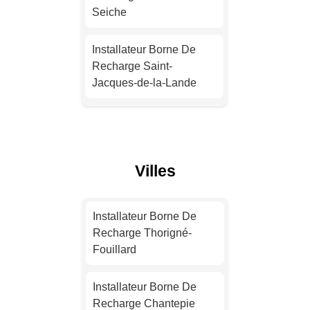
Installateur Borne De
Seiche
Recharge Nantes
Installateur Borne De
Installateur Borne De
Recharge Saint-
Recharge Strasbourg
Jacques-de-la-Lande
Installateur Borne De
Installateur Borne De
Recharge Montpellier
Recharge Cesson-
Sévigné
Villes
Installateur Borne De
Recharge Bordeaux
Installateur Borne De
Recharge Vitré
Installateur Borne De
Installateur Borne De
Recharge Thorigné-
Recharge Lille
Installateur Borne De
Fouillard
Recharge Chantepie
Installateur Borne De
Installateur Borne De
Recharge Rennes
Installateur Borne De
Recharge Chantepie