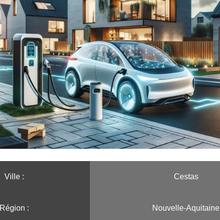
Ville :️
Cestas
Région :️
Nouvelle-Aquitaine