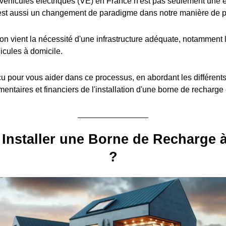
éhicules électriques (VE) en France n'est pas seulement une é
est aussi un changement de paradigme dans notre manière de pe
ion vient la nécessité d'une infrastructure adéquate, notamment l
icules à domicile.
u pour vous aider dans ce processus, en abordant les différent
entaires et financiers de l'installation d'une borne de recharge
Installer une Borne de Recharge 
?