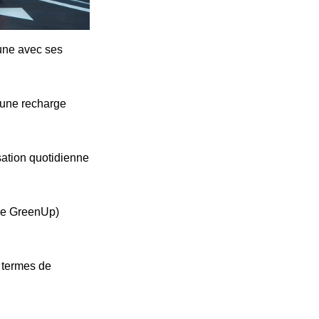
cune avec ses
'une recharge
ation quotidienne
ype GreenUp)
n termes de