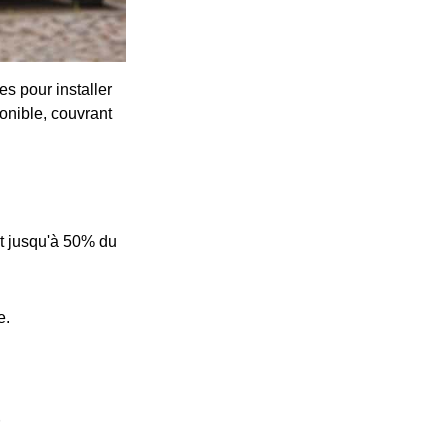
s pour installer
onible, couvrant
t jusqu'à 50% du
e.
e