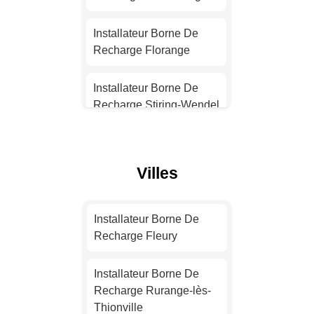
Installateur Borne De
Recharge Nantes
Installateur Borne De
Recharge Florange
Installateur Borne De
Recharge Strasbourg
Installateur Borne De
Recharge Stiring-Wendel
Installateur Borne De
Recharge Montpellier
Installateur Borne De
Recharge Creutzwald
Villes
Installateur Borne De
Recharge Bordeaux
Installateur Borne De
Recharge Maizières-lès-
Installateur Borne De
Installateur Borne De
Metz
Recharge Fleury
Recharge Lille
Installateur Borne De
Installateur Borne De
Installateur Borne De
Recharge Amnéville
Recharge Rurange-lès-
Recharge Rennes
Thionville