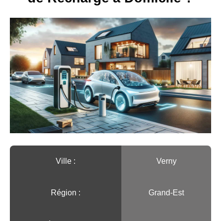
Ville :️
Verny
Région :️
Grand-Est