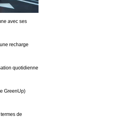
cune avec ses
'une recharge
ation quotidienne
ype GreenUp)
n termes de