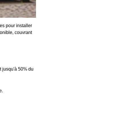
s pour installer
onible, couvrant
t jusqu'à 50% du
e.
e