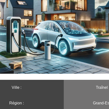
Ville :️
Traînel
Région :️
Grand-Es