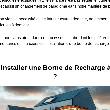
éhicules électriques (VE) en France n'est pas seulement une é
est aussi un changement de paradigme dans notre manière de pe
ion vient la nécessité d'une infrastructure adéquate, notamment l
icules à domicile.
u pour vous aider dans ce processus, en abordant les différent
entaires et financiers de l'installation d'une borne de recharge
Installer une Borne de Recharge 
?