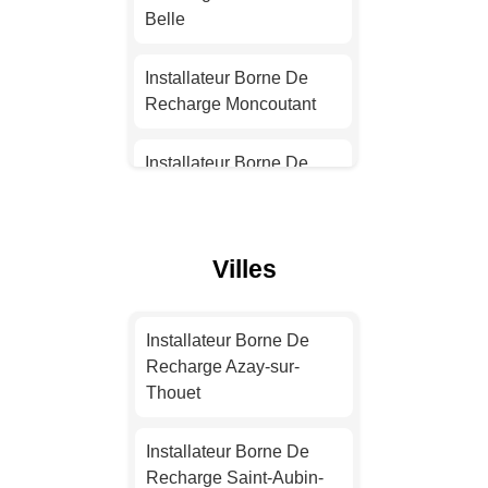
Installateur Borne De
Belle
Recharge Nantes
Installateur Borne De
Installateur Borne De
Recharge Moncoutant
Recharge Strasbourg
Installateur Borne De
Installateur Borne De
Recharge Aiffres
Recharge Montpellier
Installateur Borne De
Villes
Installateur Borne De
Recharge Niort
Recharge Bordeaux
Installateur Borne De
Installateur Borne De
Installateur Borne De
Recharge Vouillé
Recharge Azay-sur-
Recharge Lille
Thouet
Installateur Borne De
Installateur Borne De
Recharge Échiré
Installateur Borne De
Recharge Rennes
Recharge Saint-Aubin-