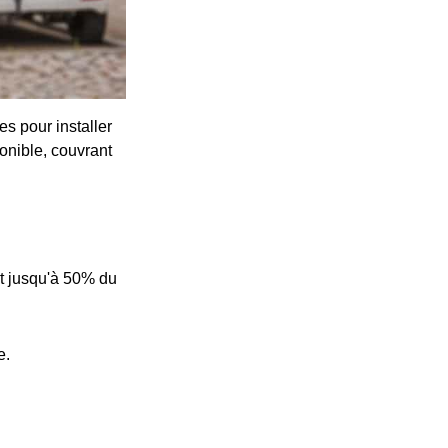
s pour installer
onible, couvrant
t jusqu'à 50% du
e.