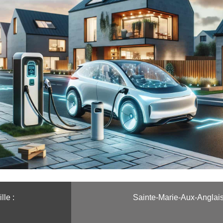
lle :️
Sainte-Marie-Aux-Anglai