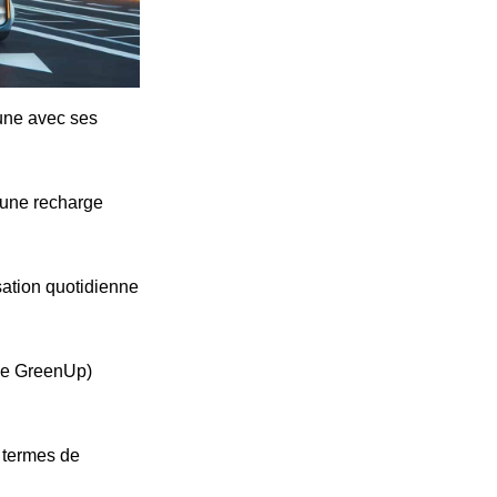
cune avec ses
'une recharge
ation quotidienne
ype GreenUp)
n termes de