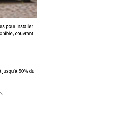
s pour installer
onible, couvrant
t jusqu'à 50% du
e.
e