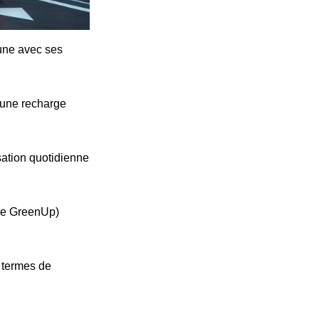
cune avec ses
'une recharge
ation quotidienne
ype GreenUp)
n termes de