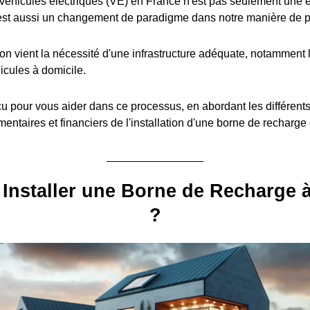
éhicules électriques (VE) en France n'est pas seulement une é
est aussi un changement de paradigme dans notre manière de pe
ion vient la nécessité d'une infrastructure adéquate, notamment l
icules à domicile.
u pour vous aider dans ce processus, en abordant les différent
entaires et financiers de l'installation d'une borne de recharge
Installer une Borne de Recharge 
?