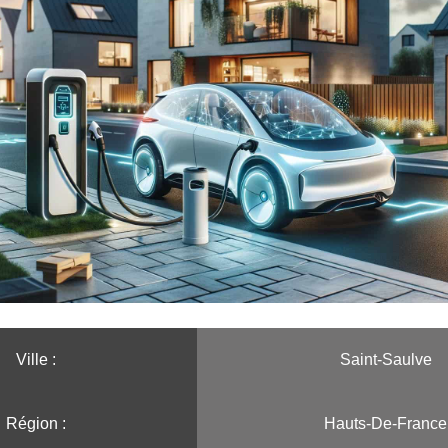
Ville :️
Saint-Saulve
Région :️
Hauts-De-France