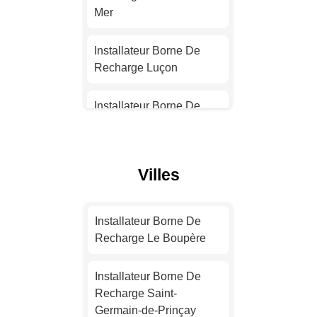
Installateur Borne De
Mer
Recharge Nantes
Installateur Borne De
Installateur Borne De
Recharge Luçon
Recharge Strasbourg
Installateur Borne De
Installateur Borne De
Recharge Mortagne-sur-
Recharge Montpellier
Sèvre
Villes
Installateur Borne De
Installateur Borne De
Recharge Bordeaux
Recharge Saint-Jean-de-
Monts
Installateur Borne De
Installateur Borne De
Recharge Le Boupère
Recharge Lille
Installateur Borne De
Recharge Le Poiré-sur-
Installateur Borne De
Vie
Installateur Borne De
Recharge Saint-
Recharge Rennes
Germain-de-Prinçay