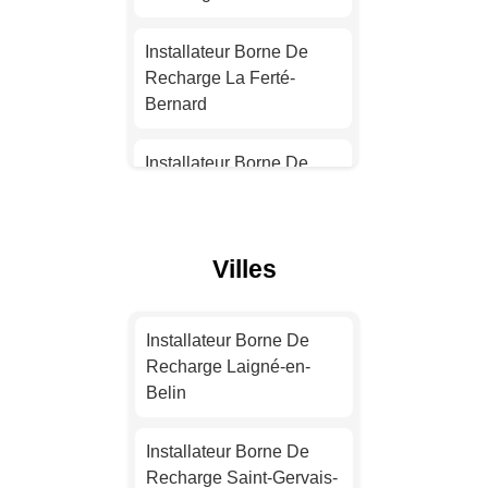
Installateur Borne De
Recharge Nantes
Installateur Borne De
Recharge La Ferté-
Installateur Borne De
Bernard
Recharge Strasbourg
Installateur Borne De
Installateur Borne De
Recharge Mamers
Recharge Montpellier
Installateur Borne De
Villes
Installateur Borne De
Recharge Parigné-
Recharge Bordeaux
l'Évêque
Installateur Borne De
Installateur Borne De
Installateur Borne De
Recharge Laigné-en-
Recharge Lille
Recharge Savigné-
Belin
l'Évêque
Installateur Borne De
Installateur Borne De
Recharge Rennes
Installateur Borne De
Recharge Saint-Gervais-