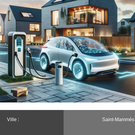
Ville :️
Saint-Mammès