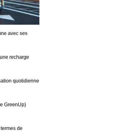
cune avec ses
'une recharge
ation quotidienne
ype GreenUp)
n termes de