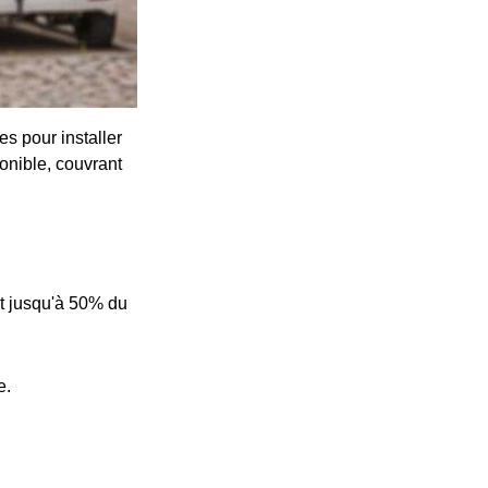
s pour installer
onible, couvrant
t jusqu'à 50% du
e.