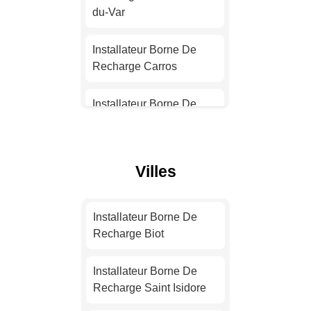
Installateur Borne De
du-Var
Recharge Nantes
Installateur Borne De
Installateur Borne De
Recharge Carros
Recharge Strasbourg
Installateur Borne De
Installateur Borne De
Recharge Antibes
Recharge Montpellier
Installateur Borne De
Villes
Installateur Borne De
Recharge Beausoleil
Recharge Bordeaux
Installateur Borne De
Installateur Borne De
Installateur Borne De
Recharge Cannes
Recharge Biot
Recharge Lille
Installateur Borne De
Installateur Borne De
Installateur Borne De
Recharge Nice
Recharge Saint Isidore
Recharge Rennes