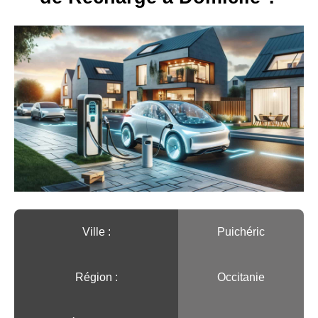
Ville :️
Puichéric
Région :️
Occitanie