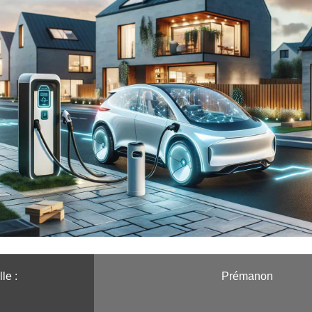
le :️
Prémanon