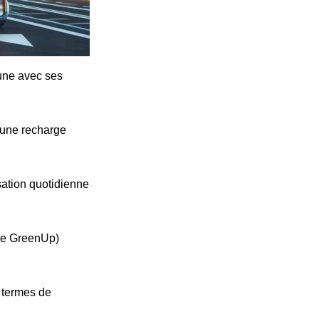
cune avec ses
'une recharge
ation quotidienne
ype GreenUp)
n termes de