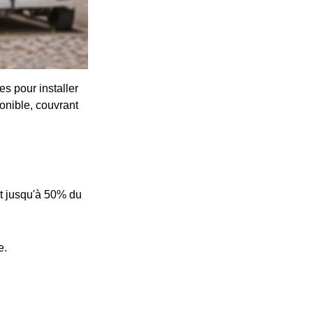
s pour installer
onible, couvrant
t jusqu'à 50% du
e.