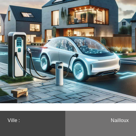
Ville :️
Nailloux