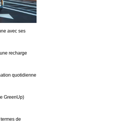
cune avec ses
'une recharge
ation quotidienne
ype GreenUp)
n termes de