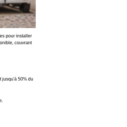
s pour installer
onible, couvrant
t jusqu'à 50% du
e.