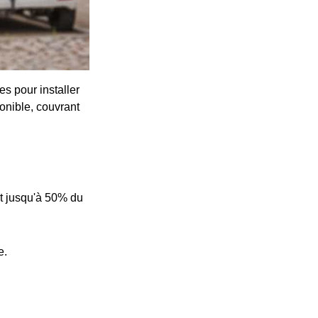
s pour installer
onible, couvrant
t jusqu'à 50% du
e.