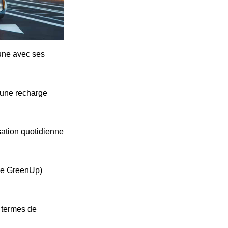
cune avec ses
'une recharge
ation quotidienne
ype GreenUp)
n termes de