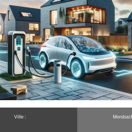
Ville :️
Morsbac