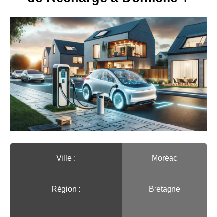
Ville :️
Moréac
Région :️
Bretagne