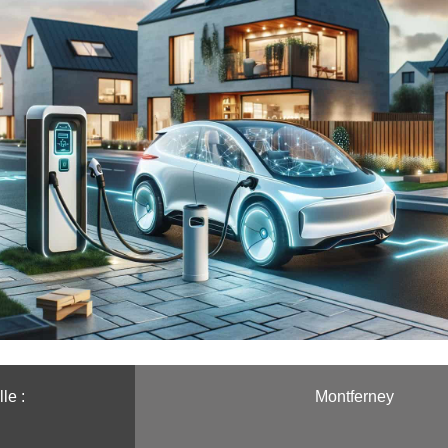
le :️
Montferney