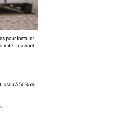
s pour installer
onible, couvrant
t jusqu'à 50% du
e.