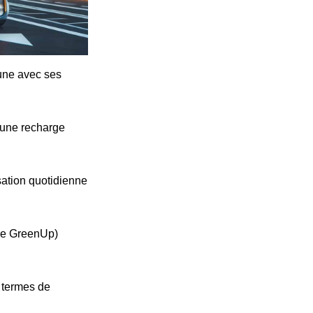
cune avec ses
'une recharge
ation quotidienne
ype GreenUp)
n termes de