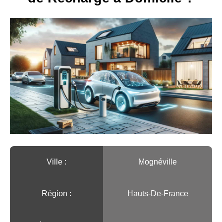
Ville :️
Mognéville
Région :️
Hauts-De-France