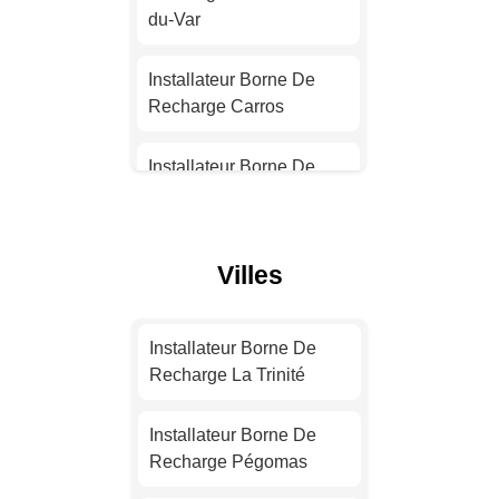
Installateur Borne De
du-Var
Recharge Nantes
Installateur Borne De
Installateur Borne De
Recharge Carros
Recharge Strasbourg
Installateur Borne De
Installateur Borne De
Recharge Antibes
Recharge Montpellier
Installateur Borne De
Villes
Installateur Borne De
Recharge Beausoleil
Recharge Bordeaux
Installateur Borne De
Installateur Borne De
Installateur Borne De
Recharge Cannes
Recharge La Trinité
Recharge Lille
Installateur Borne De
Installateur Borne De
Installateur Borne De
Recharge Nice
Recharge Pégomas
Recharge Rennes