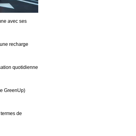
cune avec ses
'une recharge
ation quotidienne
ype GreenUp)
n termes de