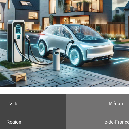
Ville :️
Médan
Région :️
Ile-de-Franc