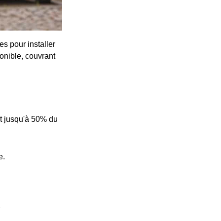
s pour installer
onible, couvrant
t jusqu'à 50% du
e.
e