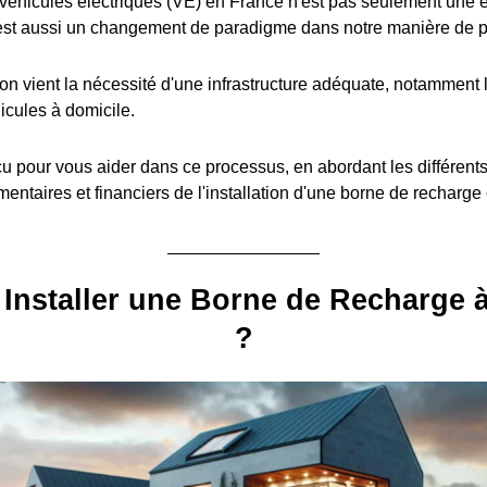
éhicules électriques (VE) en France n'est pas seulement une é
est aussi un changement de paradigme dans notre manière de pe
ion vient la nécessité d'une infrastructure adéquate, notamment l
icules à domicile.
u pour vous aider dans ce processus, en abordant les différent
entaires et financiers de l'installation d'une borne de recharge
Installer une Borne de Recharge 
?