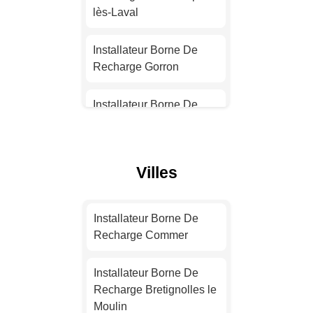
Installateur Borne De
lès-Laval
Recharge Nantes
Installateur Borne De
Installateur Borne De
Recharge Gorron
Recharge Strasbourg
Installateur Borne De
Installateur Borne De
Recharge Argentré
Recharge Montpellier
Installateur Borne De
Villes
Installateur Borne De
Recharge Changé
Recharge Bordeaux
Installateur Borne De
Installateur Borne De
Installateur Borne De
Recharge Meslay-du-
Recharge Commer
Recharge Lille
Maine
Installateur Borne De
Installateur Borne De
Installateur Borne De
Recharge Bretignolles le
Recharge Rennes
Recharge Renazé
Moulin