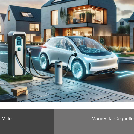
Ville :️
Marnes-la-Coquette