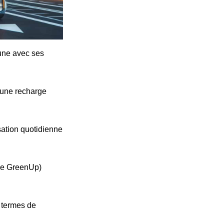
cune avec ses
'une recharge
ation quotidienne
ype GreenUp)
n termes de