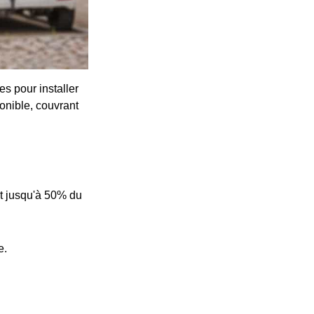
s pour installer
onible, couvrant
t jusqu'à 50% du
e.