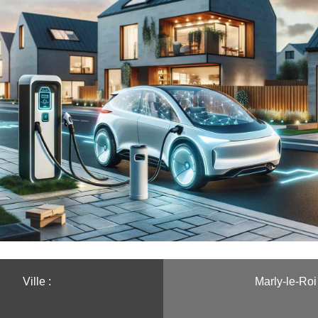
Ville :️
Marly-le-Roi