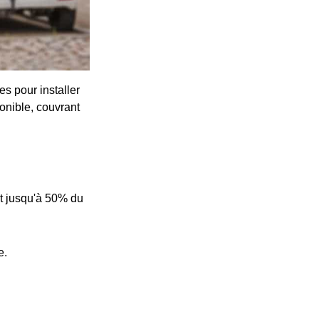
s pour installer
onible, couvrant
t jusqu'à 50% du
e.