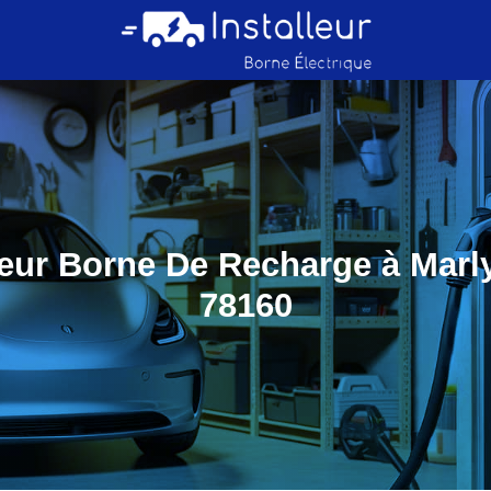
teur Borne De Recharge à Marly
78160