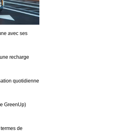
cune avec ses
'une recharge
ation quotidienne
ype GreenUp)
n termes de