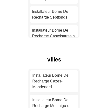
Installateur Borne De
Recharge Nantes
Installateur Borne De
Recharge Septfonds
Installateur Borne De
Recharge Strasbourg
Installateur Borne De
Recharge Castelsarrasin
Installateur Borne De
Recharge Montpellier
Installateur Borne De
Recharge Lafrançaise
Villes
Installateur Borne De
Recharge Bordeaux
Installateur Borne De
Recharge La Ville-Dieu-
Installateur Borne De
Installateur Borne De
du-Temple
Recharge Cazes-
Recharge Lille
Mondenard
Installateur Borne De
Installateur Borne De
Recharge Moissac
Installateur Borne De
Recharge Rennes
Recharge Montaigu-de-