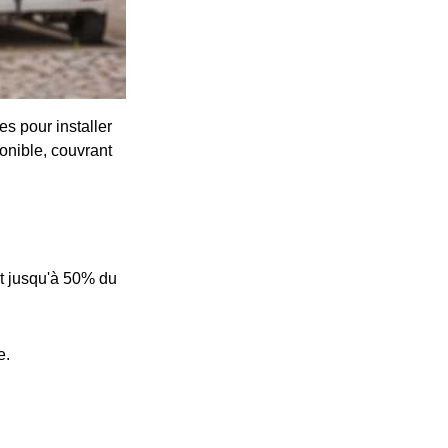
s pour installer
onible, couvrant
t jusqu'à 50% du
e.