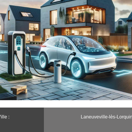
ille :️
Laneuveville-lès-Lorqui