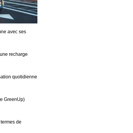
cune avec ses
'une recharge
ation quotidienne
ype GreenUp)
n termes de