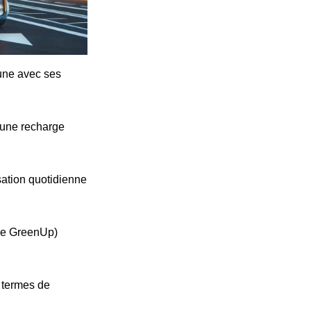
cune avec ses
'une recharge
ation quotidienne
ype GreenUp)
n termes de