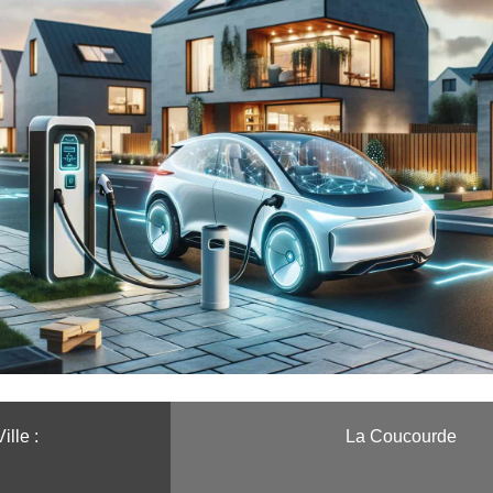
ille :️
La Coucourde