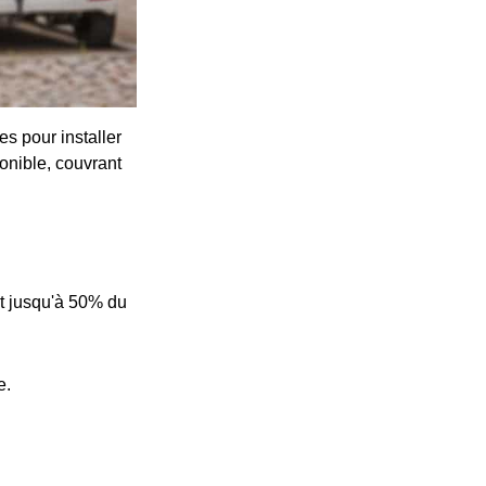
s pour installer
onible, couvrant
t jusqu'à 50% du
e.