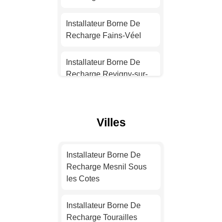
Installateur Borne De
Recharge Nantes
Installateur Borne De
Recharge Fains-Véel
Installateur Borne De
Recharge Strasbourg
Installateur Borne De
Recharge Revigny-sur-
Installateur Borne De
Ornain
Recharge Montpellier
Installateur Borne De
Villes
Installateur Borne De
Recharge Saint-Mihiel
Recharge Bordeaux
Installateur Borne De
Installateur Borne De
Installateur Borne De
Recharge Verdun
Recharge Mesnil Sous
Recharge Lille
les Cotes
Installateur Borne De
Installateur Borne De
Recharge Commercy
Installateur Borne De
Recharge Rennes
Recharge Tourailles