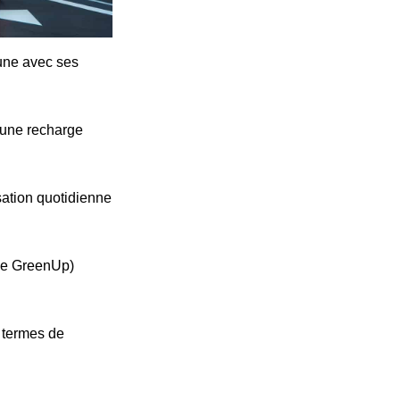
cune avec ses
'une recharge
ation quotidienne
ype GreenUp)
n termes de