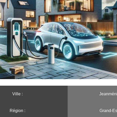
Ville :️
Jeanméni
Région :️
Grand-Es