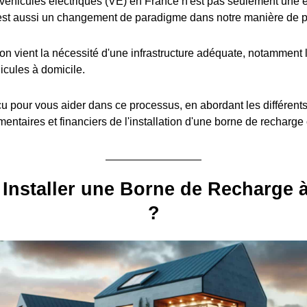
éhicules électriques (VE) en France n'est pas seulement une é
est aussi un changement de paradigme dans notre manière de pe
ion vient la nécessité d'une infrastructure adéquate, notamment l
icules à domicile.
u pour vous aider dans ce processus, en abordant les différent
entaires et financiers de l'installation d'une borne de recharge
Installer une Borne de Recharge 
?