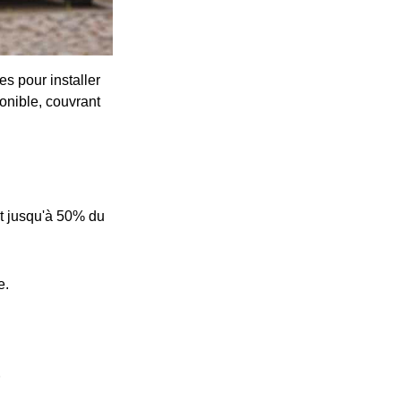
s pour installer
onible, couvrant
t jusqu'à 50% du
e.
e