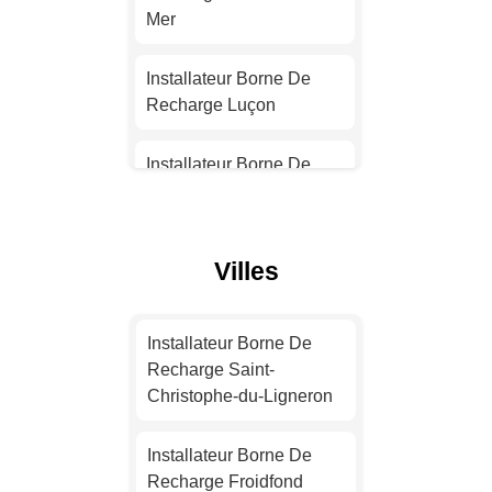
Installateur Borne De
Mer
Recharge Nantes
Installateur Borne De
Installateur Borne De
Recharge Luçon
Recharge Strasbourg
Installateur Borne De
Installateur Borne De
Recharge Mortagne-sur-
Recharge Montpellier
Sèvre
Villes
Installateur Borne De
Installateur Borne De
Recharge Bordeaux
Recharge Saint-Jean-de-
Monts
Installateur Borne De
Installateur Borne De
Recharge Saint-
Recharge Lille
Installateur Borne De
Christophe-du-Ligneron
Recharge Le Poiré-sur-
Vie
Installateur Borne De
Installateur Borne De
Recharge Rennes
Recharge Froidfond