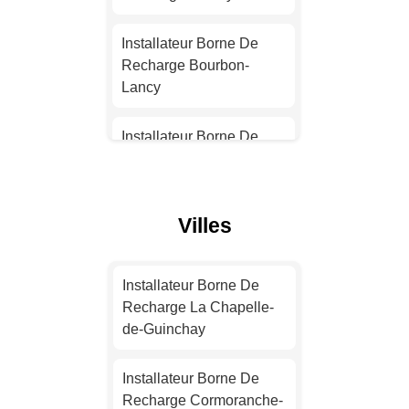
Installateur Borne De
Recharge Nantes
Installateur Borne De
Recharge Bourbon-
Installateur Borne De
Lancy
Recharge Strasbourg
Installateur Borne De
Installateur Borne De
Recharge Mâcon
Recharge Montpellier
Installateur Borne De
Villes
Installateur Borne De
Recharge Paray-le-
Recharge Bordeaux
Monial
Installateur Borne De
Installateur Borne De
Installateur Borne De
Recharge La Chapelle-
Recharge Lille
Recharge Autun
de-Guinchay
Installateur Borne De
Installateur Borne De
Installateur Borne De
Recharge Rennes
Recharge Tournus
Recharge Cormoranche-