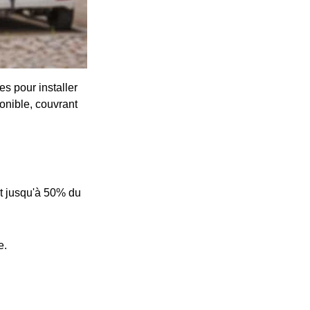
s pour installer
onible, couvrant
t jusqu'à 50% du
e.