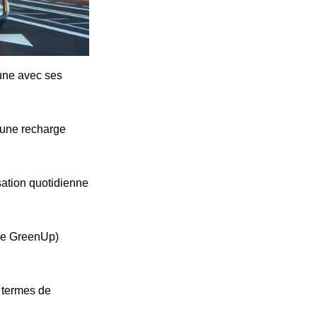
cune avec ses
'une recharge
ation quotidienne
ype GreenUp)
n termes de