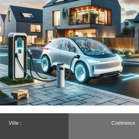
Ville :️
Coëtmieux