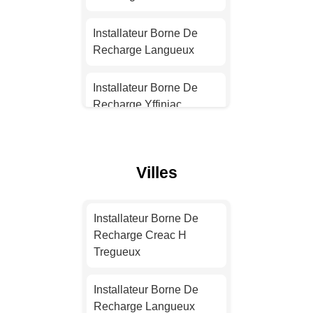
Installateur Borne De
Recharge Nantes
Installateur Borne De
Recharge Langueux
Installateur Borne De
Recharge Strasbourg
Installateur Borne De
Recharge Yffiniac
Installateur Borne De
Recharge Montpellier
Installateur Borne De
Recharge Dinan
Villes
Installateur Borne De
Recharge Bordeaux
Installateur Borne De
Recharge Perros-Guirec
Installateur Borne De
Installateur Borne De
Recharge Creac H
Recharge Lille
Installateur Borne De
Tregueux
Recharge Plérin
Installateur Borne De
Installateur Borne De
Recharge Rennes
Installateur Borne De
Recharge Langueux