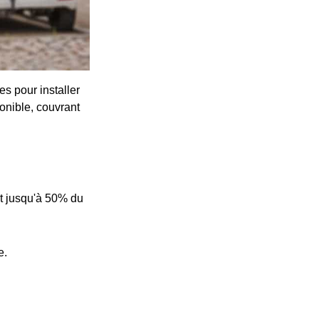
s pour installer
onible, couvrant
t jusqu'à 50% du
e.