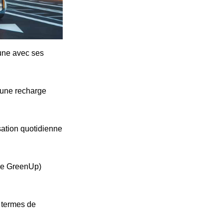
cune avec ses
'une recharge
ation quotidienne
ype GreenUp)
n termes de