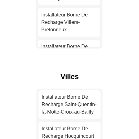
Installateur Borne De
Recharge Nantes
Installateur Borne De
Recharge Villers-
Installateur Borne De
Bretonneux
Recharge Strasbourg
Installateur Borne De
Installateur Borne De
Recharge Salouël
Recharge Montpellier
Installateur Borne De
Villes
Installateur Borne De
Recharge Albert
Recharge Bordeaux
Installateur Borne De
Installateur Borne De
Installateur Borne De
Recharge Camon
Recharge Saint-Quentin-
Recharge Lille
la-Motte-Croix-au-Bailly
Installateur Borne De
Installateur Borne De
Recharge Montdidier
Installateur Borne De
Recharge Rennes
Recharge Hocquincourt