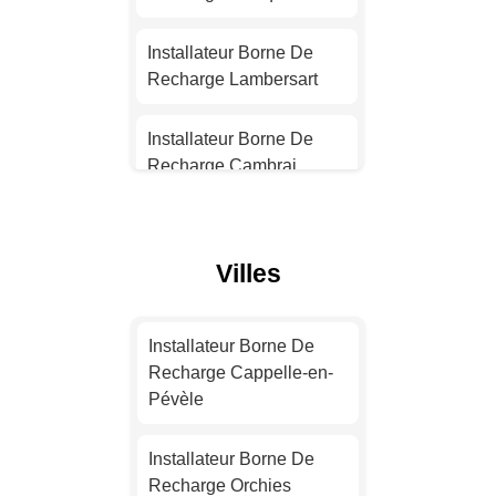
Installateur Borne De
Recharge Nantes
Installateur Borne De
Recharge Lambersart
Installateur Borne De
Recharge Strasbourg
Installateur Borne De
Recharge Cambrai
Installateur Borne De
Recharge Montpellier
Installateur Borne De
Recharge Villeneuve-
Villes
Installateur Borne De
d'Ascq
Recharge Bordeaux
Installateur Borne De
Installateur Borne De
Installateur Borne De
Recharge Dunkerque
Recharge Cappelle-en-
Recharge Lille
Pévèle
Installateur Borne De
Installateur Borne De
Recharge Tourcoing
Installateur Borne De
Recharge Rennes
Recharge Orchies